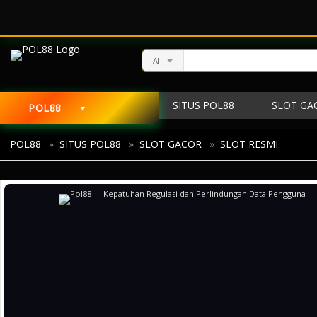
All
SITUS POL88
SLOT GA
POL88
POL88
»
SITUS POL88
»
SLOT GACOR
»
SLOT RESMI