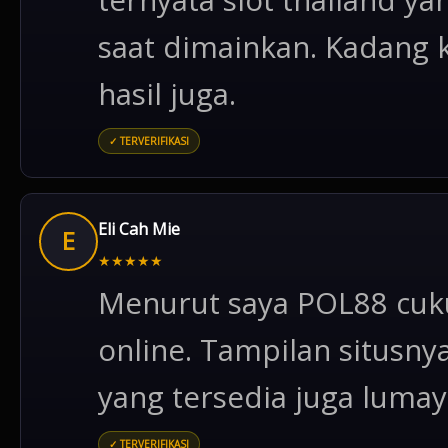
saat dimainkan. Kadang k
hasil juga.
✓ TERVERIFIKASI
Eli Cah Mie
E
★
★
★
★
★
Menurut saya POL88 cuk
online. Tampilan situsn
yang tersedia juga lumay
✓ TERVERIFIKASI