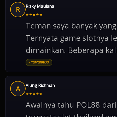
Rizky Maulana
R
★
★
★
★
★
Teman saya banyak yang m
Ternyata game slotnya 
dimainkan. Beberapa kali
✓ TERVERIFIKASI
Alung Richman
A
★
★
★
★
★
Awalnya tahu POL88 dari
ternyata slot thailand ya